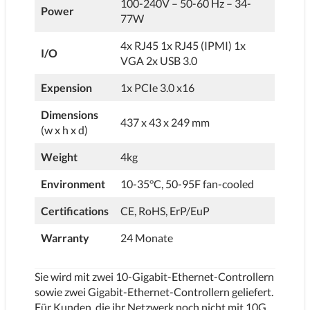
100-240V – 50-60 Hz – 34-
Power
77W
4x RJ45 1x RJ45 (IPMI) 1x
I/O
VGA 2x USB 3.0
Expension
1x PCIe 3.0 x16
Dimensions
437 x 43 x 249 mm
(w x h x d)
Weight
4kg
Environment
10-35°C, 50-95F fan-cooled
Certifications
CE, RoHS, ErP/EuP
Warranty
24 Monate
Sie wird mit zwei 10-Gigabit-Ethernet-Controllern
sowie zwei Gigabit-Ethernet-Controllern geliefert.
Für Kunden, die ihr Netzwerk noch nicht mit 10G